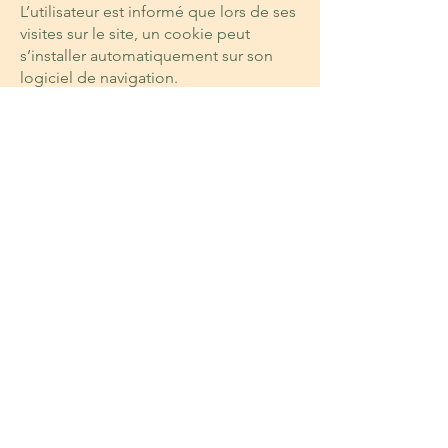
L’utilisateur est informé que lors de ses
visites sur le site, un cookie peut
s’installer automatiquement sur son
logiciel de navigation.
Le cookie est un bloc de données qui
ne permet pas d’identifier les
utilisateurs mais sert à enregistrer des
informations relatives à la navigation
de celui-ci sur le site.
Le paramétrage du logiciel de
navigation permet d’informer de la
présence de cookie et éventuellement,
de la refuser de la manière décrite à
l’adresse suivante : L’utilisateur dispose
de l’ensemble des droits susvisés
s’agissant des données à caractère
personnel communiquées par le biais
des cookies dans les conditions
indiquées ci-dessus.
Les utilisateurs du site internet